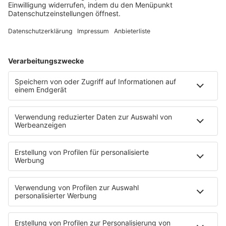
HOME
SERVICE
Kontakt
Newsletter
Über ROCK FM
Jobs & Praktika
Pressekontakt
Presse & Downloads
Verkehr
Wetter
EMPFANG
Übersicht
ROCK FM App
Partner