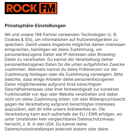
wish-you-well-Tour 2026
Lansdowne
19:30
-
22:30
Uhr
33,50
70376, Stuttgart
Im Wizemann
Quellenstrasse 7
TICKETS
Nach zahlreichen internationalen Top20 Hits schlägt
die Band mit ihrer unerschütterlichen Leidenschaft für
Live-Auftritte und ihrer dynamischen Mischung aus
Melodie und Hardrock ein neues Kapitel auf