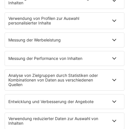
radio.de
radioplayer.de
Phonostar
REGENBOGEN 2
WERBUNG
Leistungen und Produkte
Mediadaten und Preisliste
Ansprechpartner
RECHTLICHES
Impressum
Datenschutz
Datenschutzeinstellungen
Datenverarbeitung bei Gewinnspielen
Teilnahmebedingungen
Gewinnspielregeln Social Media
Bildnachweise