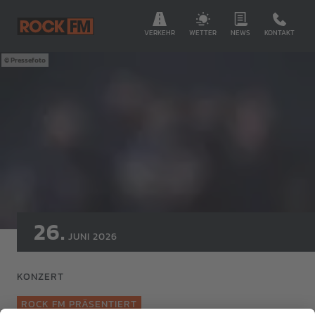
VERKEHR
WETTER
NEWS
KONTAKT
Pressefoto
26.
JUNI
2026
KONZERT
ROCK FM PRÄSENTIERT