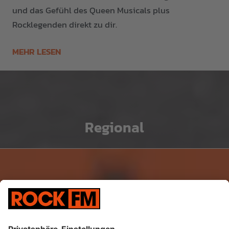
und das Gefühl des Queen Musicals plus
Rocklegenden direkt zu dir.
MEHR LESEN
Regional