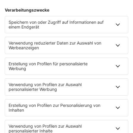
ROCK FM Baden-Württemberg
Im Stream von ROCK FM Baden-Württemberg
bekommst du genialen 80er90er Rock, die
aktuellsten Nachrichten, Staus und Blitzer aus
deiner Region.
MEHR LESEN