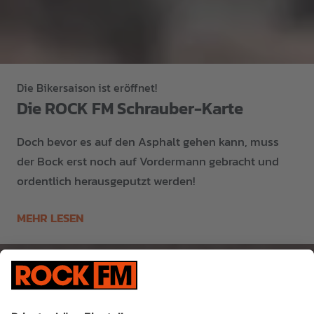
Die Bikersaison ist eröffnet!
Die ROCK FM Schrauber-Karte
Doch bevor es auf den Asphalt gehen kann, muss
der Bock erst noch auf Vordermann gebracht und
ordentlich herausgeputzt werden!
MEHR LESEN