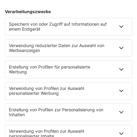
HOME
SERVICE
Kontakt
Newsletter
Über ROCK FM
Jobs & Praktika
Pressekontakt
Presse & Downloads
Verkehr
Wetter
EMPFANG
Übersicht