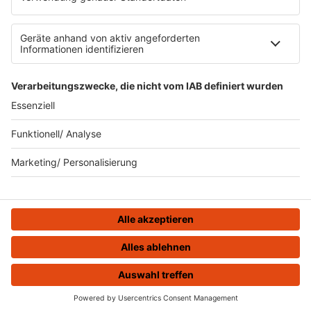
Gewinnspielregeln Social Media
Bildnachweise
KI-Leitlinie
KI-Leitlinie
© ROCK FM - Eine Marke der Audiotainment Südwest GmbH &
Co. KG
HOME
STREAMS
MENÜ
LOGIN