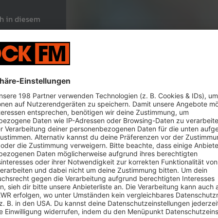
ch in diesem
eingeht, wird
 Brief an den Osterhasen
ahr wieder Post an den Osterhasen schicken. Ab sofort ist da
wieder geöffnet und freut sich über Kinderpost aus aller Welt.