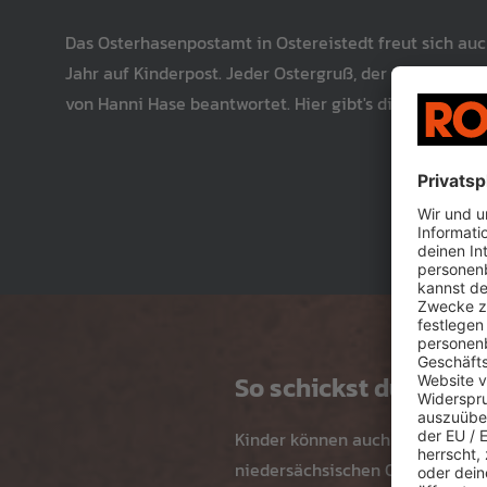
Das Osterhasenpostamt in Ostereistedt freut sich au
Jahr auf Kinderpost. Jeder Ostergruß, der rechtzeitig 
von Hanni Hase beantwortet. Hier gibt's die Adresse!
So schickst du einen
Kinder können auch in diesem J
niedersächsischen Ostereistedt 