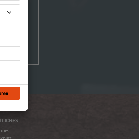
TLICHES
ssum
schutz