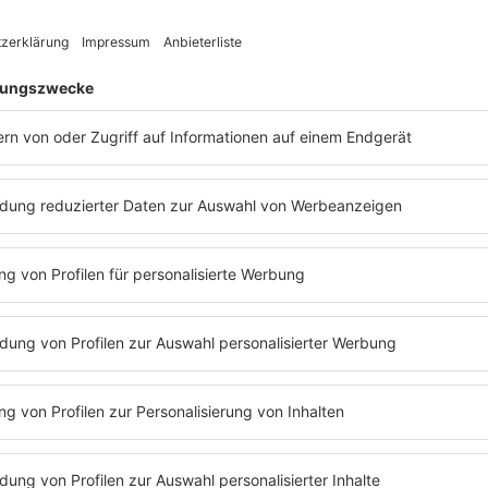
den Osterhasen rund 75.000 Briefe aus 35 Ländern, darunter r
sich über jede Nachricht. Kinder können malen, basteln, von 
Alltag erzählen. Jeder Gruß wird gelesen. Wer rechtzeitig schr
e Woche vor Karfreitag, 27. März 2026, eingehen.
erhase, was im Osterpostbüro passiert und wie die Vorbereitung
Absender gut lesbar auf den Umschlag schreiben.
asenpostamt