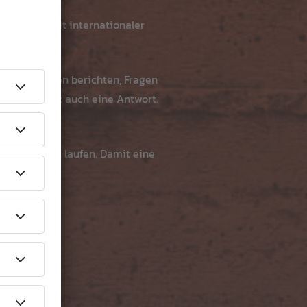
und 2.300 mit internationaler
ihren Wünschen berichten, Fragen
eibt, bekommt auch eine Antwort.
en fürs Fest laufen. Damit eine