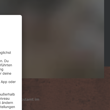
s Osterhasenpostamt im