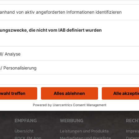
Es läuft:
BILLY IDOL mit WHITE WEDDING
EMPFANG
WERBUNG
RECH
Übersicht
Leistungen und Produkte
Impre
ROCK FM App
Mediadaten und Preisliste
Daten