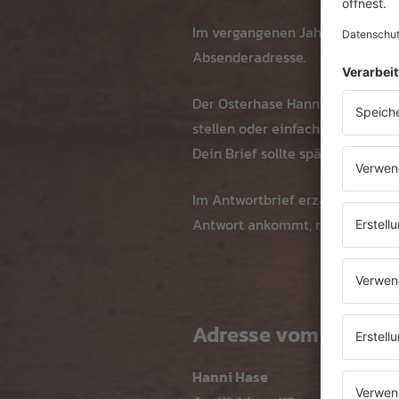
Im vergangenen Jahr erreichten 
Absenderadresse.
Der Osterhase Hanni Hase freut 
stellen oder einfach aus ihrem 
Dein Brief sollte spätestens ein
Im Antwortbrief erzählt der Ost
Antwort ankommt, musst du den 
Adresse vom Osterh
Hanni Hase