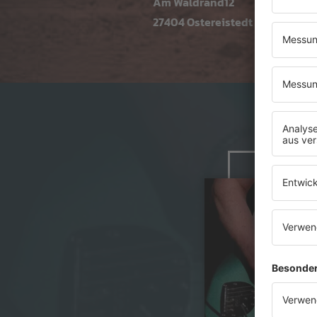
Am Waldrand12
27404 Ostereistedt
Jet