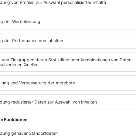
und Energie nutzen
klus liefern Kraft und Energie: Hier solltest du dich auf Kraft
gewonnene Energie kann genutzt werden, um deine langfristige
terstützt deine Muskeln optimal in dieser Phase. Nutze die Ene
n energetischer Peak
nur, sondern erreichst auch deinen energetischen Peak. Dein Kö
ür neue Rekorde im Krafttraining! Geh boxen, gib alles bei Sp
iel Energie kostet, fällt uns in dieser Zeit tendenziell leichter.