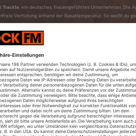
st
Trackle
, ein deutsches, frauengeführtes Unternehmen. Die Ap
freie Verhütung anhand der Basaltemperatur. So weißt du ge
Cycle Syncing?
dacht, die einen natürlichen Zyklus haben. Frauen, die hormone
nden, können die Zyklusphasen nur schwer oder gar nicht nach
st.