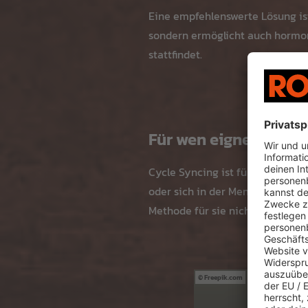
Eine empfehlenswerte Lösung i
sondern ermöglicht auch hormon
stattfindet.
Für wen eignet sich 
Cycle Syncing ist für Frauen ge
oder sich in der Menopause befi
Methode für sie nicht geeignet i
Freepik.com