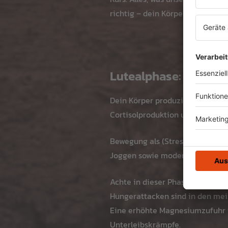
richtig – dein Körper bewältigt 
Lutealphase: Take it 
Dein Körper produziert in diese
Cortisolproduktion und somit d
Bewegung als (Stress-)Ausgleic
Joggen sowie moderates Kraft- 
Achte in dieser Phase auf dein
Hungerattacken sind in den mei
Eine erhöhte Magnesiumzufuhr i
Unterleibskrämpfe.