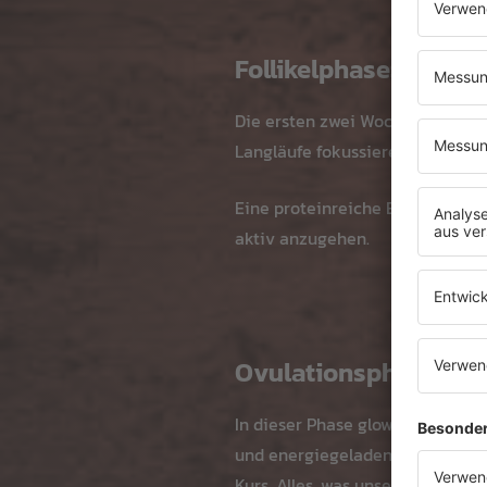
Follikelphase: Kraft 
Die ersten zwei Wochen deines Zy
Langläufe fokussieren. Die neu
Eine proteinreiche Ernährung un
aktiv anzugehen.
Ovulationsphase: Dei
In dieser Phase glowst du nicht 
und energiegeladen an, perfekt f
Kurs. Alles, was unseren Körper v