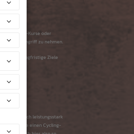
training, HIIT-Kurse oder
n Ziele in Angriff zu nehmen.
rgie, um langfristige Ziele
rper fühlt sich leistungsstark
rints, besuche einen Cycling-
 Challenge dich hier also so