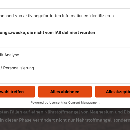
harte Workouts leichter.
easy
r Phase mehr Cortisol und weniger Progesteron, was zu PMS füh
ie Symptome, deshalb sollte diese Phase moderat gestaltet we
h sollte trotzdem nicht gestrichen werden: Moderate Bewegung
oder Grundlagenausdauertraining sollten in deiner Wochenplan
e Kohlenhydratzufuhr: Durch die steigende Basaltemperatur be
sten Fällen auf einen Nährstoffmangel von Magnesium und Eis
n dieser Phase verhindert nicht nur Nährstoffmangel, sondern