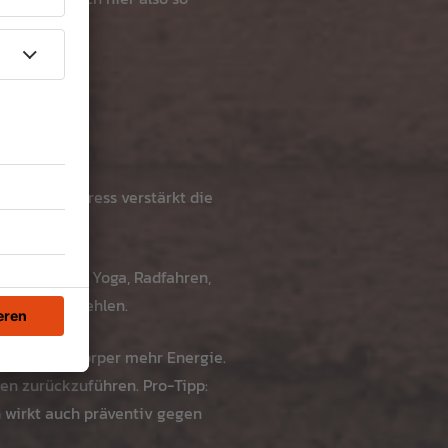
ren kann. Stress verstärkt die
rden.
 in Form von Yoga, Radfahren,
ung nicht fehlen.
nötigt der Körper mehr Energie.
en zurückzuführen. Pro-Tipp:
 wirkt auch präventiv gegen