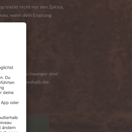
p trackt nicht nur den Zyklus,
nau, wann dein Eisprung
ll verhüten, schwanger sind
vollziehen, weshalb die