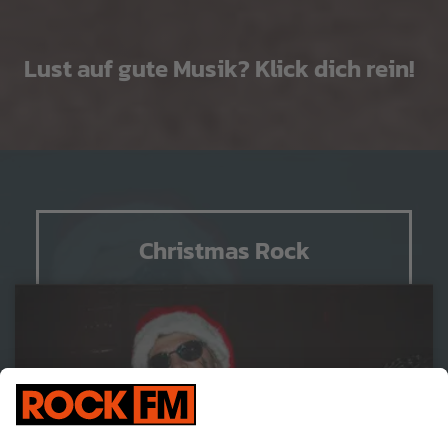
Lust auf gute Musik? Klick dich rein!
Christmas Rock