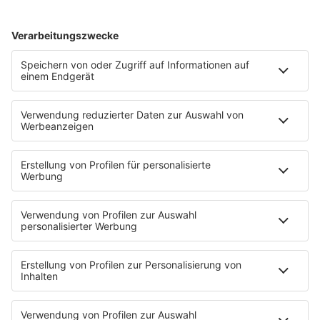
HOME
SERVICE
Kontakt
Newsletter
Über ROCK FM
Jobs & Praktika
Pressekontakt
Presse & Downloads
Verkehr
Wetter
EMPFANG
Übersicht