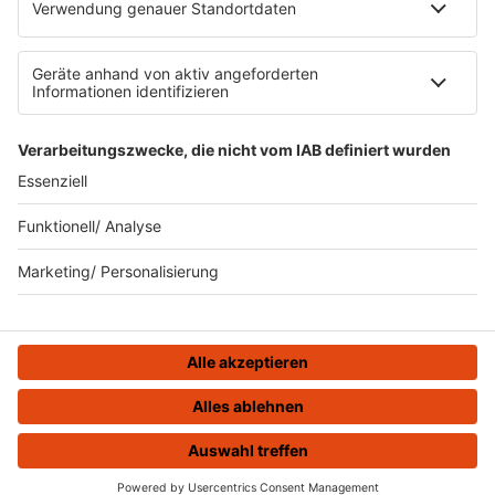
Teilnahmebedingungen
Gewinnspielregeln Social Media
Bildnachweise
KI-Leitlinie
KI-Leitlinie
© ROCK FM - Eine Marke der Audiotainment Südwest GmbH &
Co. KG
HOME
STREAMS
MENÜ
LOGIN