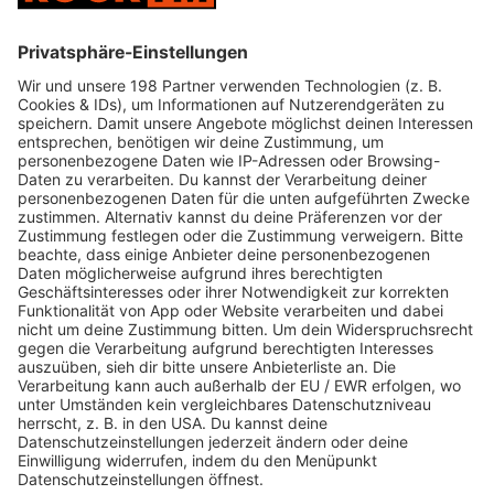
Jetzt abspielen
Es läuft:
ERIC CLAPTON mit COCAINE