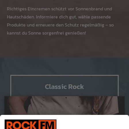
Richtiges Eincremen schützt vor Sonnenbrand und
Hautschäden. Informiere dich gut, wähle passende
Produkte und erneuere den Schutz regelmäßig – so
kannst du Sonne sorgenfrei genießen!
Classic Rock