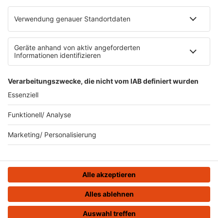
Datenverarbeitung bei Gewinnspielen
Teilnahmebedingungen
Gewinnspielregeln Social Media
Bildnachweise
KI-Leitlinie
KI-Leitlinie
© ROCK FM - Eine Marke der Audiotainment Südwest GmbH &
Co. KG