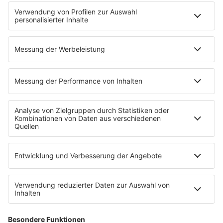
Übersicht
ROCK FM App
Partner
radio.de
radioplayer.de
Phonostar
REGENBOGEN 2
WERBUNG
Leistungen und Produkte
Mediadaten und Preisliste
Ansprechpartner
RECHTLICHES
Impressum
Datenschutz
Datenschutzeinstellungen