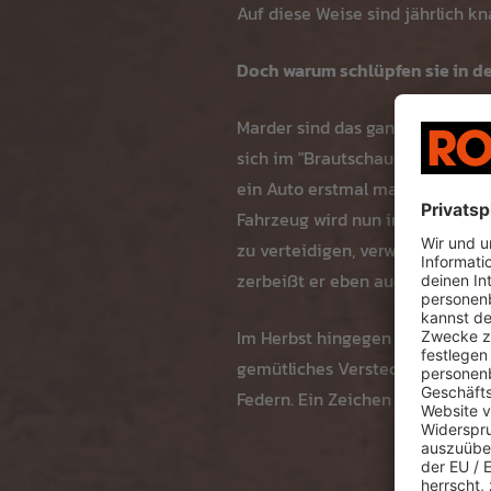
Auf diese Weise sind jährlich 
Doch warum schlüpfen sie in d
Marder sind das ganze Jahr über
sich im "Brautschau-Gebiet" bef
ein Auto erstmal markiert, vert
Fahrzeug wird nun im Revier ei
zu verteidigen, verwüstet er da
zerbeißt er eben auch Kabel, Sc
Im Herbst hingegen bietet der 
gemütliches Versteck oder Schla
Federn. Ein Zeichen dafür, dass 