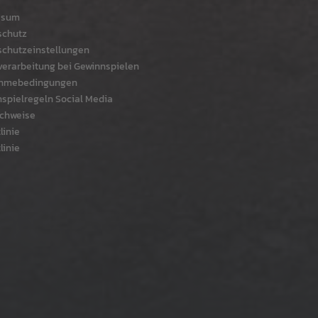
ssum
schutz
chutzeinstellungen
erarbeitung bei Gewinnspielen
ahmebedingungen
spielregeln Social Media
chweise
linie
linie