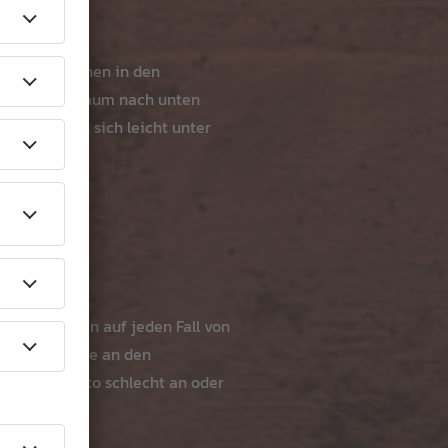
nmöglich machen in den
ie den Motorraum nach unten
ahmen lässt sich leicht unter
 deinen Wagen auf jeden Fall von
eispielsweise an den
ringt das Auto schlecht an oder