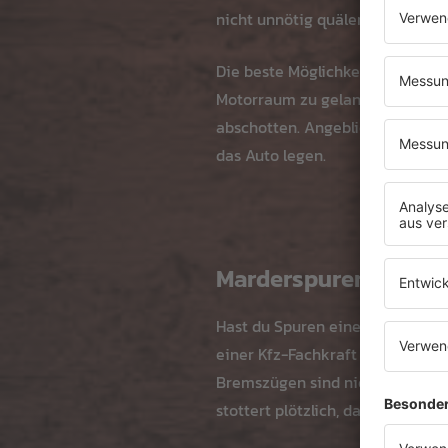
nicht unnötig quälen und profes
Die beste Möglichkeit bieten s
Motorraum zu gelangen. Einige 
abschotten. Angeblich laufen Ma
das Auto legen.
Marderspuren entdeck
Hast du Spuren eines Marders wi
einer Kfz-Fachkraft überprüfen
Bremszügen sind nicht sofort si
stottert plötzlich, dann könnte 