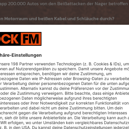
knapp 200.000 Autos von den Beißattacken der Nager betroffen
en Motorraum und beißen Kabel und Schläuche durch?
 aktiv. Während sie im Frühjahr auf Brautschau sind, markieren
indet - ähnlich wie Hunde, die während der Paarungszeit ihr R
eidigt er sein Territorium. Hat er es sich in deinem Auto gemü
nes anderen Marder geparkt, nimmt dieser den fremden Geruc
s Versteck seines Rivalen: Er zerfetzt das Versteck innerhalb 
hläuche und andere Kunststoffteile.
Motorraum im Auto einen perfekten Rückzugsort. Nach längeren
fplatz. Nicht selten findet man neben Marderschäden auch Lau
sich der Marder ein kleines Nest einrichten wollte.