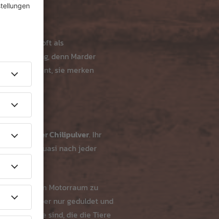
ine werden oft als
ristige Lösung, denn Marder
ehr intelligent, sie merken
e sind.
ischoten oder Chilipulver
. Ihr
ll und muss quasi nach jeder
stoffe aus dem Motorraum zu
, sie sind aber nur geduldet und
htete Geräte sind, die die Tiere