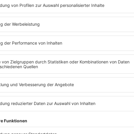
sionell nachgerüstet werden.
ogenannte
Motorraum-Abschottungen
, die es den Mardern u
Autohersteller bieten Borstenvorhänge und Lochbleche an, d
rder auch ungern über Draht. Ein Hasendraht bespannter Holzr
t? Das solltest du tun!
e Biss- oder Trittspuren an deinem Auto entdeckt, solltest du
 lassen, um Folgeschäden zu vermeiden. Manche Schäden, wie b
chtbar, können aber ein
sehr großes Unfallrisiko
darstellen. Sp
ebenfalls ein Schaden vorliegen.