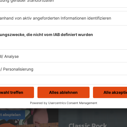
 hier:
zt abspielen
Classic Rock