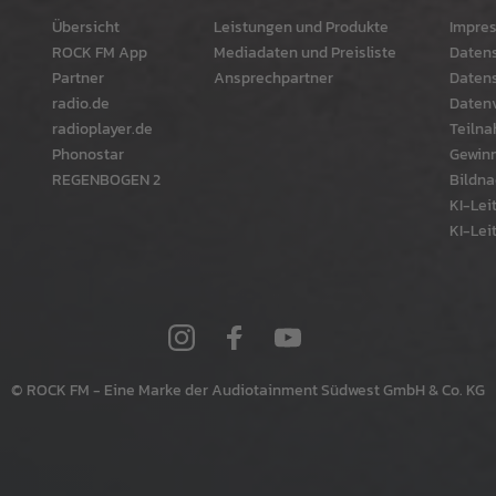
Übersicht
Leistungen und Produkte
Impre
ROCK FM App
Mediadaten und Preisliste
Daten
Partner
Ansprechpartner
Datens
radio.de
Datenv
radioplayer.de
Teiln
Phonostar
Gewinn
REGENBOGEN 2
Bildna
KI-Leit
KI-Leit
© ROCK FM - Eine Marke der Audiotainment Südwest GmbH & Co. KG