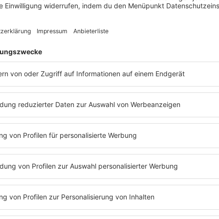
re von den Autos fernhalten?
enhaare, Mottenkugeln, scharfe Gerüche wie Essig und WC-Ste
ittel können kurzfristig helfen, sind jedoch selten eine langf
er meiden das Auto nur für kurze Zeit. Zudem sind die Tiere s
atzenhaare im Motorraum, dass keine anderen Tiere in der Näh
bei der Marderabwehr helfen kann:
frisch aufgeschnittene Chil
nangenehm und schreckt sie ab. Jedoch verfliegt der Duft schne
e
ausgiebige Fahrt im Regen oder eine Motorwäsche
, um Duft
d Elektroschockgeräte können als Marderschreck funktionieren
n Fahrzeugen verbaut sind oder es speziell auf Marder ausgeric