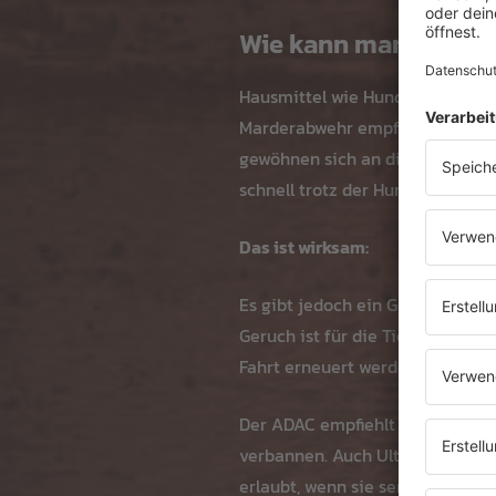
Wie kann man die Tie
Hausmittel wie Hunde- und Katz
Marderabwehr empfohlen. Diese M
gewöhnen sich an die Gerüche od
schnell trotz der Hunde- oder K
Das ist wirksam:
Es gibt jedoch ein Gewürz, das 
Geruch ist für die Tiere sehr u
Fahrt erneuert werden.
Der ADAC empfiehlt zudem ein
verbannen. Auch Ultraschall- un
erlaubt, wenn sie serienmäßig i