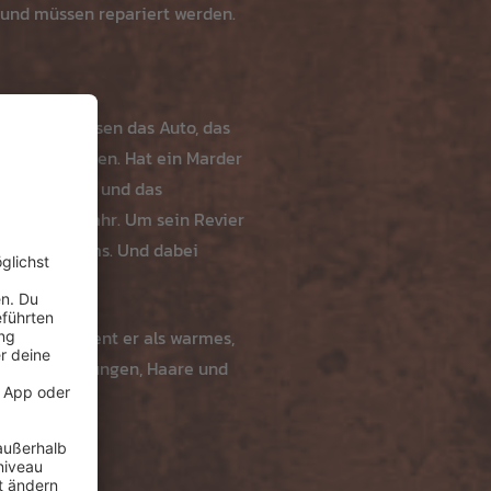
 und müssen repariert werden.
 sie mit Bissen das Auto, das
evier markieren. Hat ein Marder
tlich gemacht und das
h am Auto wahr. Um sein Revier
des Motorraums. Und dabei
 Fahrten dient er als warmes,
b, alte Zeitungen, Haare und