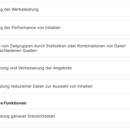
e
). Alle Rechte vorbehalten
zt abspielen
ROCK FM
Es läuft: