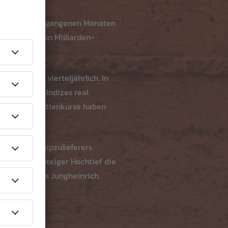
tie in den vergangenen Monaten
zentren, von Milliarden-
nd TecDax) vierteljährlich. In
r Fonds, die Indizes real
ss auf die Aktienkurse haben
tor, des Chipzulieferers
ben dem Aufsteiger Hochtief die
r-Herstellers Jungheinrich.