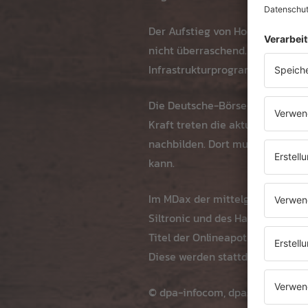
Der Aufstieg von Hochtief komm
nicht überraschend. Das Untern
Infrastrukturprogrammen sowie 
Die Deutsche-Börse-Tochter ISS 
Kraft treten die aktuellen Änder
nachbilden. Dort muss dann ent
kann.
Im MDax der mittelgroßen Werte
Siltronic und des Halbleiterzul
Titel der Onlineapotheke Redca
Diese werden stattdessen im SDa
© dpa-infocom, dpa:260603-930