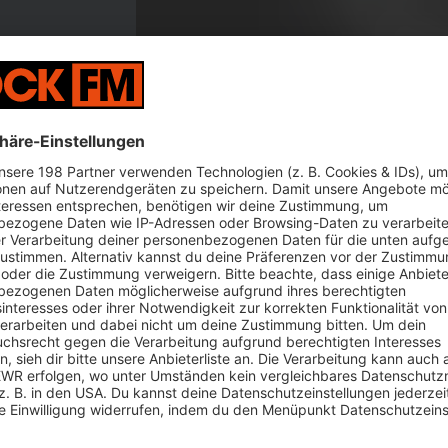
eine Stufe
t.
 zum ersten Mal in den deutschen Leitindex Dax auf. Das Esse
nindex zum 22. Juni den Volkswagen-Großaktionär Porsche Aut
lgroße Unternehmen absteigt, wie die Deutsche-Börse-Tocht