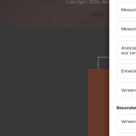
Copyright 2026, dpa (
www.dpa.d
Jet