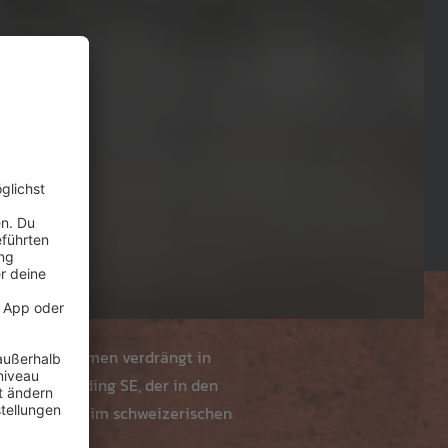
ner Unternehmen verdrängt in
omobil Holding SE, der in den
er ISS Stoxx im schweizerischen