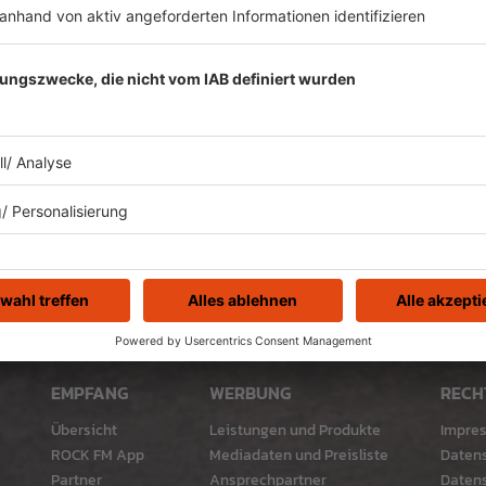
AC/DC mit IF YOU WANT BLOOD
EMPFANG
WERBUNG
RECH
Übersicht
Leistungen und Produkte
Impre
ROCK FM App
Mediadaten und Preisliste
Daten
Partner
Ansprechpartner
Datens