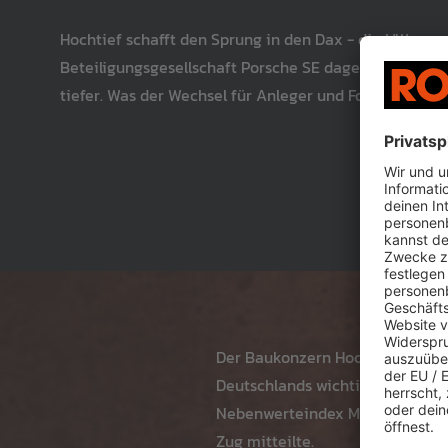
Hochtief schafft den Sprung in den Dax - die VW-
Beteiligungsgesellschaft Porsche SE dagegen rutscht 
tiefer. Was der Wechsel für Anleger und Fonds bedeute
Der Baukonzern Hochtief steigt
Deutschlands wichtigstem Börse
Nebenwerteindex MDax für mitte
Zug mitteilte.