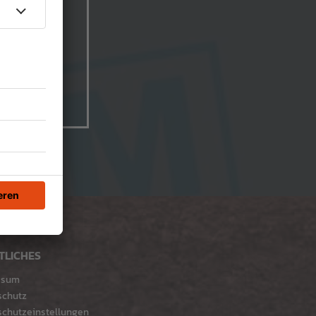
TLICHES
ssum
schutz
chutzeinstellungen