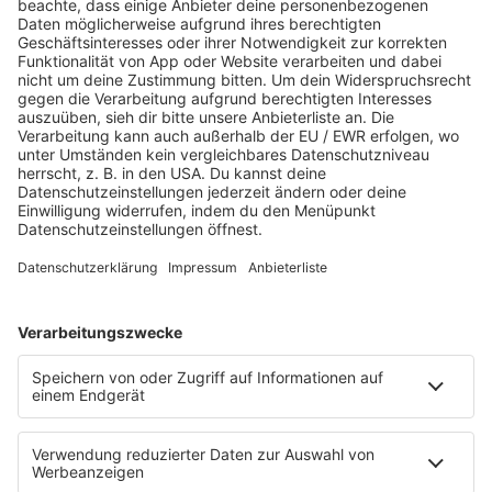
Jetzt abspielen
Es läuft:
TOTO mit HOLD THE LINE
HOME
SERVICE
Kontakt