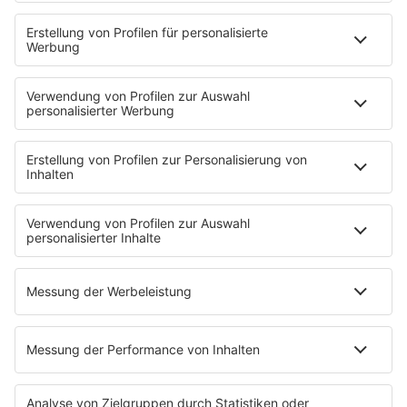
Newsletter
Über ROCK FM
Jobs & Praktika
Pressekontakt
Presse & Downloads
Verkehr
Wetter
EMPFANG
Übersicht
ROCK FM App
Partner
radio.de
radioplayer.de
Phonostar
REGENBOGEN 2
WERBUNG