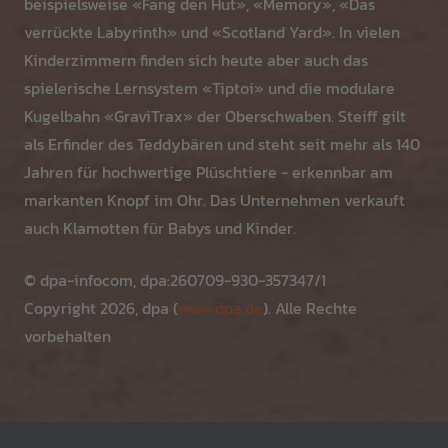
beispielsweise «Fang den Hut», «Memory», «Das
verrückte Labyrinth» und «Scotland Yard». In vielen
Kinderzimmern finden sich heute aber auch das
spielerische Lernsystem «Tiptoi» und die modulare
Kugelbahn «GraviTrax» der Oberschwaben. Steiff gilt
als Erfinder des Teddybären und steht seit mehr als 140
Jahren für hochwertige Plüschtiere - erkennbar am
markanten Knopf im Ohr. Das Unternehmen verkauft
auch Klamotten für Babys und Kinder.
© dpa-infocom, dpa:260709-930-357347/1
Copyright 2026, dpa (
www.dpa.de
). Alle Rechte
vorbehalten