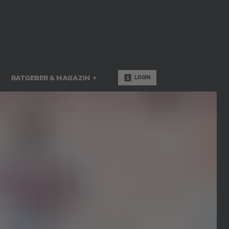
RATGEBER & MAGAZIN
LOGIN