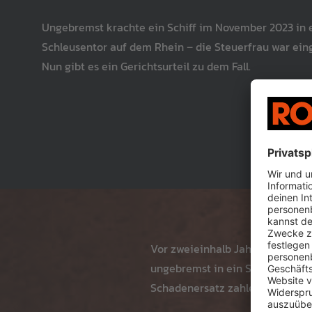
Ungebremst krachte ein Schiff im November 2023 in 
Schleusentor auf dem Rhein – die Steuerfrau war ein
Nun gibt es ein Gerichtsurteil zu dem Fall.
Vor zweieinhalb Jahren schlief 
ungebremst in ein Schleusentor
Schadenersatz zahlen. Das entsc