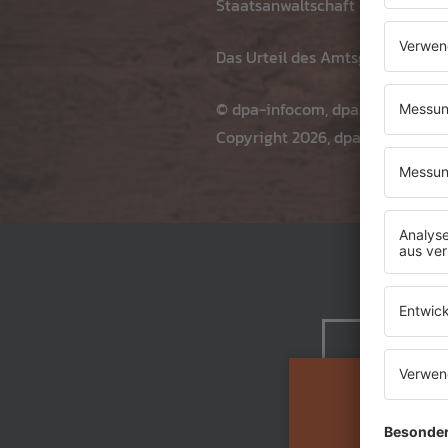
Staatsanwaltschaft betrug die Bl
Das Urteil des Amtsgerichts Kehl
© dpa-infocom, dpa:260603-930
Copyright 2026, dpa (
www.dpa.d