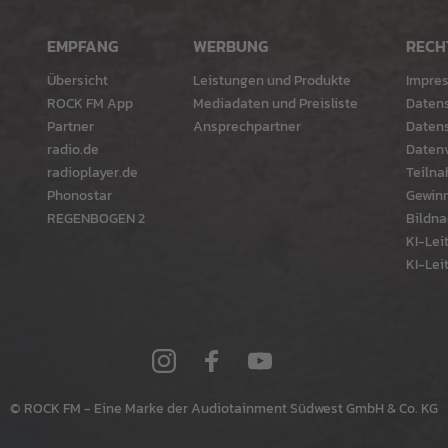
EMPFANG
WERBUNG
RECH
Übersicht
Leistungen und Produkte
Impre
ROCK FM App
Mediadaten und Preisliste
Daten
Partner
Ansprechpartner
Datens
radio.de
Datenv
radioplayer.de
Teiln
Phonostar
Gewinn
REGENBOGEN 2
Bildna
KI-Leit
KI-Leit
© ROCK FM - Eine Marke der Audiotainment Südwest GmbH & Co. KG