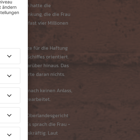
ns 20 Minuten hatte die
ne Herzerkrankung, die die Frau
nlage hatte fast vier Millionen
iche Obergrenze für die Haftung
 Größe des Schiffes orientiert.
ird, haftet darüber hinaus. Das
t zuvor änderte daran nichts.
und hatte demnach keinen Anlass,
nstandungen gearbeitet.
t worden. Das Oberlandesgericht
e 25 Euro. Es sprach die Frau -
eil ist rechtskräftig. Laut