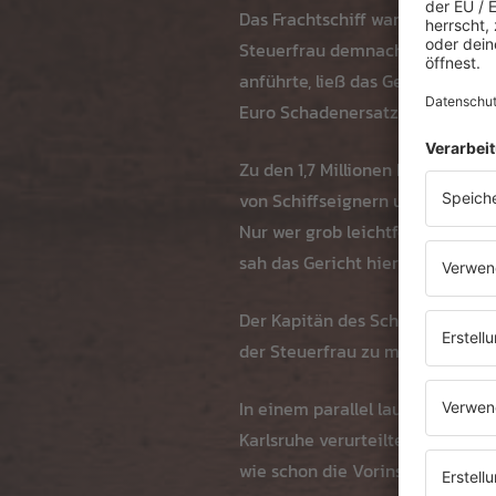
Das Frachtschiff war bei Iffezh
Steuerfrau demnach während ihre
anführte, ließ das Gericht nicht
Euro Schadenersatz gefordert.
Zu den 1,7 Millionen Euro kam es
von Schiffseignern und Besatzun
Nur wer grob leichtfertig hande
sah das Gericht hier nicht als 
Der Kapitän des Schiffes ging s
der Steuerfrau zu misstrauen –
In einem parallel laufenden Stra
Karlsruhe verurteilte sie im ve
wie schon die Vorinstanz - der f