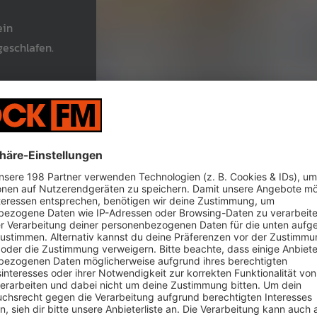
ein
geschlafen.
die Steuerfrau des Güterschiffs «La Primavera» am Ruder ein -
 auf dem Rhein. Nun müssen die Frau und die Eignerfirma geme
hied das Amtsgericht Kehl als Rheinschifffahrtsgericht.