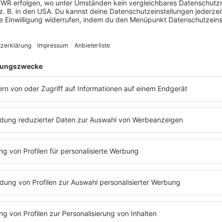
eim (Landkreis Rastatt) in das Schleusentor gefahren. Mindeste
r Wache am Ruder geschlafen, bevor der Unfall passierte. Ei
 gelten. Die Bundesrepublik Deutschland als Eigentümerin der A
 laut Gericht, weil es im Binnenschifffahrtsrecht eine gesetzl
g gibt – ähnlich wie eine Versicherungssumme, die sich an der
lt und dabei weiß, dass ein Schaden wahrscheinlich eintreten w
erwiesen an. Auch der Alkoholkonsum der Steuerfrau in der Nach
traffrei aus. Er befand sich während des Unglücks unter Deck 
 sie hatte seit einem Trunkenheitsfall im Jahr 2020 ohne Bea
fverfahren war die Steuerfrau bereits rechtskräftig verurteil
rgangenen November zu einer Geldstrafe von 90 Tagessätzen zu j
ahrlässigen Gefährdung des Schiffsverkehrs schuldig. Dieses Urt