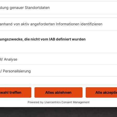
zt abspielen
ROCK FM
Es läuft:
CAMILLE HARKINS mit DOWNFAL