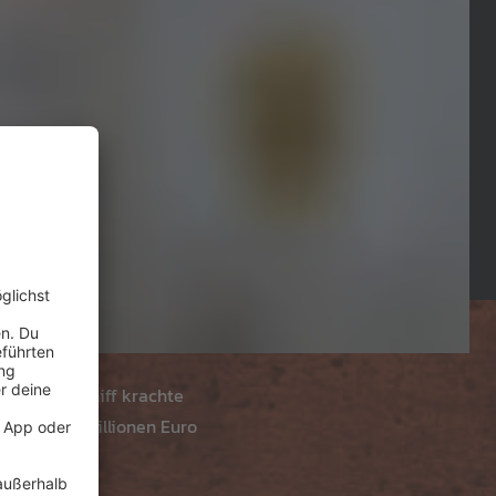
 und das Schiff krachte
insam 1,7 Millionen Euro