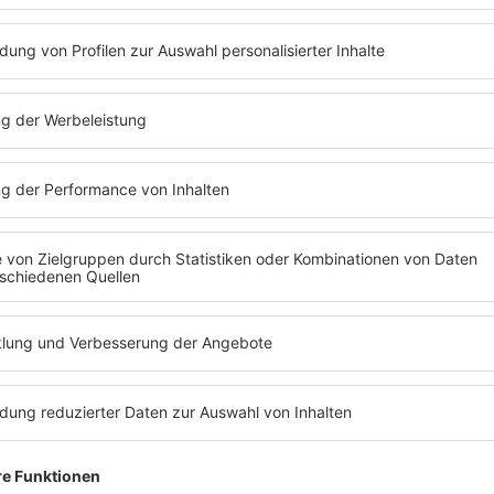
utalkoholkonzentration zur Tatzeit mindestens 1,13 Promille.
 ist noch nicht rechtskräftig.
-168952/2
e
). Alle Rechte vorbehalten