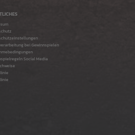
TLICHES
ssum
schutz
chutzeinstellungen
erarbeitung bei Gewinnspielen
ahmebedingungen
spielregeln Social Media
chweise
linie
linie