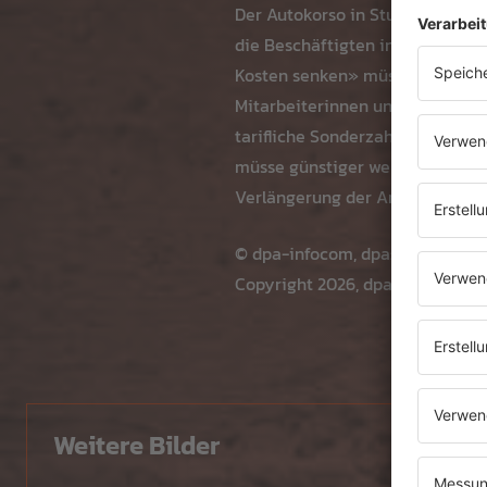
Der Autokorso in Stuttgart start
die Beschäftigten in Deutschla
Kosten senken» müsse, um bei d
Mitarbeiterinnen und Mitarbeit
tarifliche Sonderzahlung. Dies
müsse günstiger werden. Zugle
Verlängerung der Arbeitszeit o
© dpa-infocom, dpa:260709-930
Copyright 2026, dpa (
www.dpa.d
Weitere Bilder