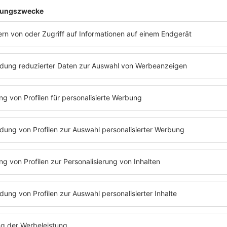
ete am Mittag unter dem Motto: «Jetzt zählt's! Vorfahrt für Sol
nd hatte der Vorstand von Mercedes-Benz informiert, dass man
en Preisen für die Produkte wettbewerbsfähig zu bleiben. Etw
er in Deutschland erhalten demnach als Sofortmaßnahme nicht 
e werde auf das kommende Jahr verschoben, hieß es in dem Sch
ich will das Management mit dem Betriebsrat in den kommen
hne Lohnausgleich sprechen.
-356129/4
e
). Alle Rechte vorbehalten
Bernd Weißbrod/dpa