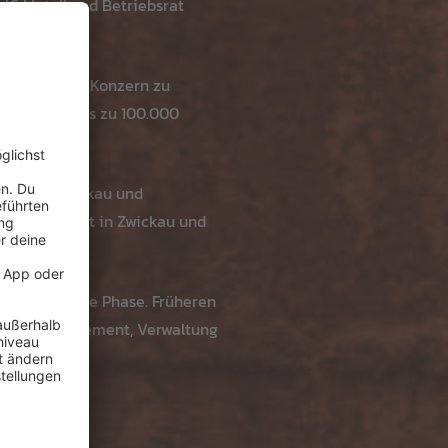
IG Metall und Betriebsrat
030» für den Konzern zu
» könnten bis zu 100.000
 Emden, Zwickau und
2031 zunächst in Zwickau und
 Blatt.
ntscheidende Phase. Früheren
lem in Management, Verwaltung