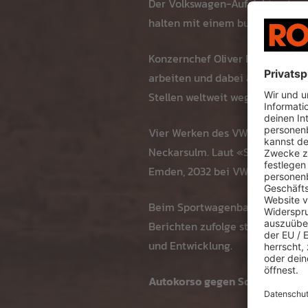
Der Volkswagen-Aufsichtsrat wol
halten mit einem bundesweiten 
Konzernchef Oliver Blume hatte
arbeiten und dabei auch den Sp
Stellen weltweit wegfallen, doppe
Vier Werken des VW-Konzerns in
Neckarsulm. Laut «Spiegel» kön
Emden, 2032 bei VW Nutzfahrzeug
Beim Sportwagenbauer Porsche g
Berichten zufolge stehen mehre
und Entwicklung.
Autokorso gegen Sozialreforme