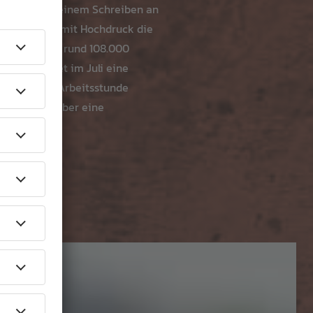
idarität». In einem Schreiben an
 «weiterhin mit Hochdruck die
a 90.000 der rund 108.000
wie erwartet im Juli eine
reiben. Die Arbeitsstunde
den Wochen über eine