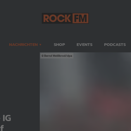
NACHRICHTEN
SHOP
EVENTS
PODCASTS
Bernd Weißbrod/dpa
 IG
f