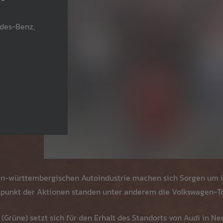
edes-Benz,
n-württembergischen Autoindustrie machen sich Sorgen um ihr
telpunkt der Aktionen standen unter anderem die Volkswagen-T
Grüne) setzt sich für den Erhalt des Standorts von Audi in Ne