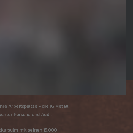
e Arbeitsplätze - die IG Metall
öchter Porsche und Audi.
ckarsulm mit seinen 15.000