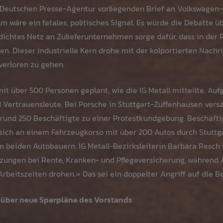
 Deutschen Presse-Agentur vorliegenden Brief an Volkswagen-
 wäre ein fatales, politisches Signal. Es würde die Debatte üb
dichtes Netz an Zulieferunternehmen sorge dafür, dass in der
. Dieser industrielle Kern drohe mit der kolportierten Nachr
 verloren zu gehen.
t über 500 Personen geplant, wie die IG Metall mitteilte. Auf
 Vertrauensleute. Bei Porsche in Stuttgart-Zuffenhausen ver
und 250 Beschäftigte zu einer Protestkundgebung. Beschäfti
sich an einem Fahrzeugkorso mit über 200 Autos durch Stuttg
 beiden Autobauern. IG Metall-Bezirksleiterin Barbara Resch s
zungen bei Rente, Kranken- und Pflegeversicherung, während 
rbeitszeiten drohen.» Das sei ein doppelter Angriff auf die B
 über neue Sparpläne des Vorstands