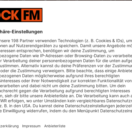
lte heute über neue Sparpläne des Konzernvorstands beraten, 
Aktionstag an allen Konzernstandorten dagegen.
 bereits im Frühjahr angekündigt, an einem neuen «Zielbild 2
arkurs deutlich verschärfen zu wollen. Laut «Manager Magazin
lt so viele wie bisher geplant.
 Deutschland droht demnach sogar die Schließung: Hannover,
nte die Fahrzeugproduktion dort bis Ende 2034 auslaufen: Ab 
e in Hannover und 2034 bei Audi in Neckarsulm, schreibt das
ehen die Verhandlungen über ein zweites Sparpaket in die e
re Tausend Stellen bei den Schwaben zur Disposition - vor al
n und «Angriffe der Arbeitgeber»