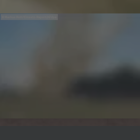
Markus Rott/Einsatz-Report24/dpa