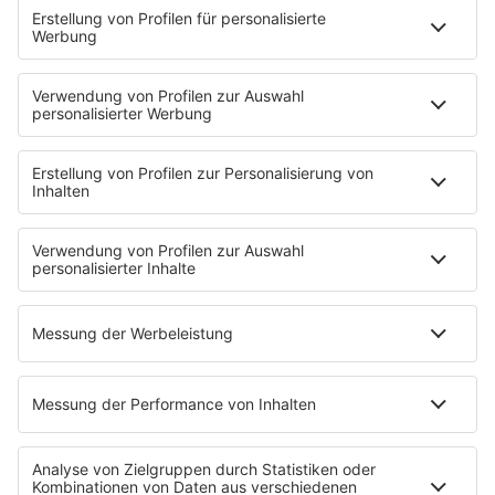
Über ROCK FM
Jobs & Praktika
Pressekontakt
Presse & Downloads
Verkehr
Wetter
EMPFANG
Übersicht
ROCK FM App
Partner
radio.de
radioplayer.de
Phonostar
REGENBOGEN 2
WERBUNG