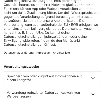
Es läuft:
UGLY KID JOE mit EVERYTHING ABOUT YOU
HOME
SERVICE
Kontakt
Newsletter