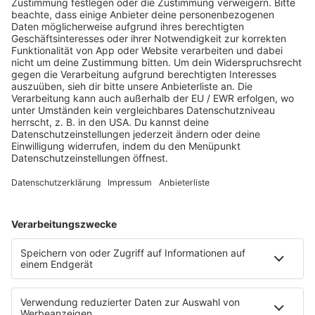
Jetzt abspielen
Es läuft:
BRYAN ADAMS mit HEAVEN
HOME
SERVICE