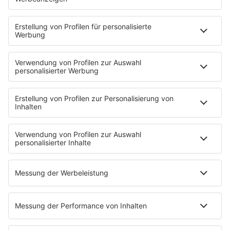
Kontakt
Newsletter
Über ROCK FM
Jobs & Praktika
Pressekontakt
Presse & Downloads
Verkehr
Wetter
EMPFANG
Übersicht
ROCK FM App
Partner
radio.de
radioplayer.de
Phonostar
REGENBOGEN 2