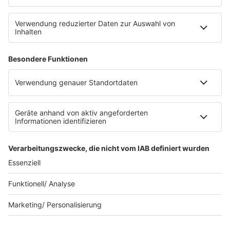
RECHTLICHES
Impressum
Datenschutz
Datenschutzeinstellungen
Datenverarbeitung bei Gewinnspielen
Teilnahmebedingungen
Gewinnspielregeln Social Media
Bildnachweise
KI-Leitlinie
KI-Leitlinie
© ROCK FM - Eine Marke der Audiotainment Südwest GmbH &
Co. KG