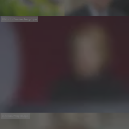
Moritz Frankenberg/dpa
Armin Weigel/dpa