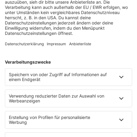
Es läuft:
THE ROLLING STONES mit ANYBODY SEEN MY
BABY?
HOME
SERVICE
Kontakt
Newsletter
Über ROCK FM
Jobs & Praktika
Pressekontakt