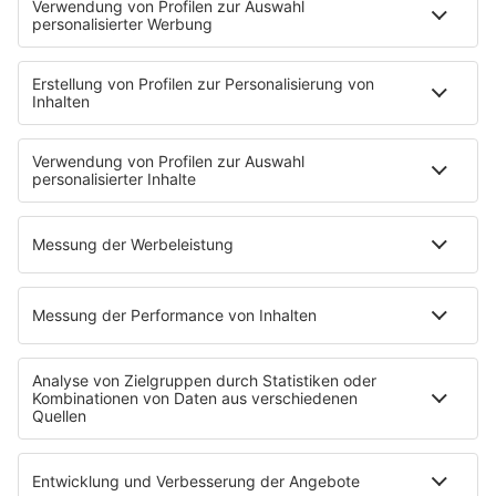
Presse & Downloads
Verkehr
Wetter
EMPFANG
Übersicht
ROCK FM App
Partner
radio.de
radioplayer.de
Phonostar
REGENBOGEN 2
WERBUNG
Leistungen und Produkte
Mediadaten und Preisliste
Ansprechpartner