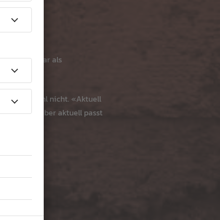
idium und war als
hren.
 vorerst wohl nicht. «Aktuell
ußer Frage, aber aktuell passt