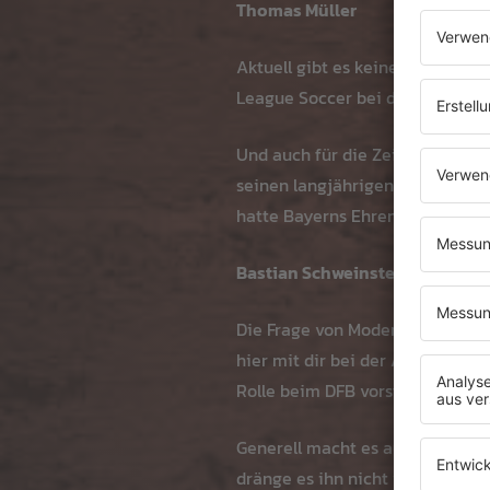
Thomas Müller
Aktuell gibt es keine Chance, d
League Soccer bei den Vancouve
Und auch für die Zeit nach dem
seinen langjährigen Profi gerne
hatte Bayerns Ehrenpräsident U
Bastian Schweinsteiger
Die Frage von Moderations-Part
hier mit dir bei der ARD den sch
Rolle beim DFB vorstellen könne
Generell macht es auf Beobachte
dränge es ihn nicht wirklich in 