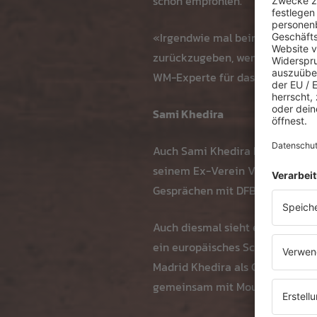
schon empfohlen.
«Irgendwie mal beim DFB zu arb
zurückzugeben, wenn das gewünsc
WM-Experte für das ZDF im Eins
Sami Khedira
Auch Sami Khedira hat schon vi
seinem Ex-Verein VfB Stuttgart
Gesprächen mit DFB-Verantwortl
Auch diesmal sieht es eher nic
ein europäisches Schwergewicht
Madrid Khedira als Co-Trainer ho
gemeinsam mit Mourinho zu Real