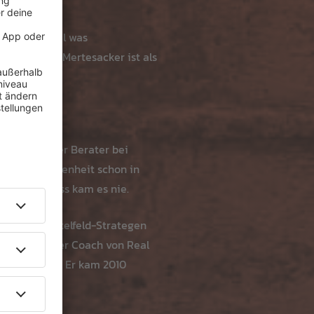
ken habe, mal was
Verfügung». Mertesacker ist als
s sportlicher Berater bei
eren Vergangenheit schon in
em Abschluss kam es nie.
nstigen Mittelfeld-Strategen
nho als neuer Coach von Real
Ex-Madrilenen. Er kam 2010