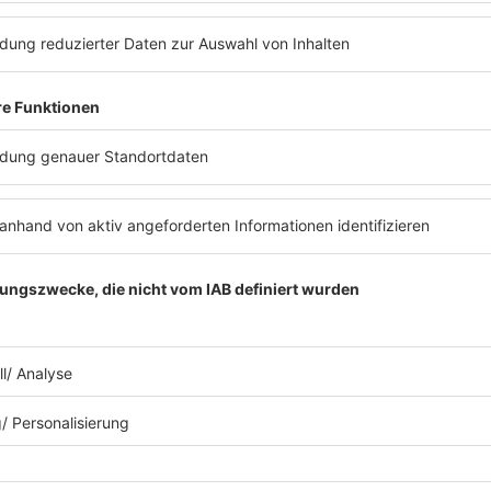
och Fußball, ich bin ja noch jung und knackig.»
ereits Verantwortung im Verband: Bis 2024 saß er im DFB-Präs
mbH mitverantwortlich für den Erfolg der Heim-EM vor zwei Ja
ntwicklung des deutschen Fußballs, aktiv anpacken wird er aber
 irgendeiner Aufgabe. Man sollte nie was ausschließen, ist ja a
e der 42-Jährige.
0-350487/2
e
). Alle Rechte vorbehalten