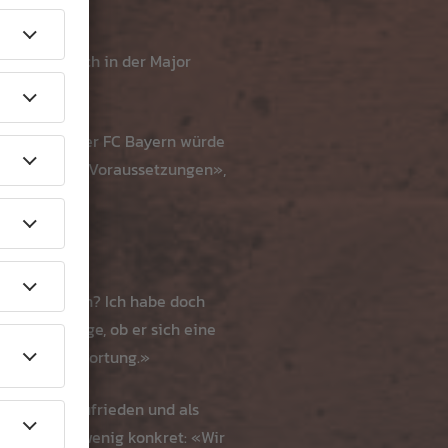
ge steht noch in der Major
um Müller: Der FC Bayern würde
er hätte alle Voraussetzungen»,
raschen. «Ich? Ich habe doch
auf die Frage, ob er sich eine
r der Verantwortung.»
RD-Experte zufrieden und als
hweinsteiger wenig konkret: «Wir