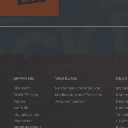
EMPFANG
WERBUNG
RECH
Übersicht
Leistungen und Produkte
Impre
ROCK FM App
Mediadaten und Preisliste
Daten
Partner
Ansprechpartner
Datens
radio.de
Datenv
radioplayer.de
Teiln
Phonostar
Gewinn
REGENBOGEN 2
Bildna