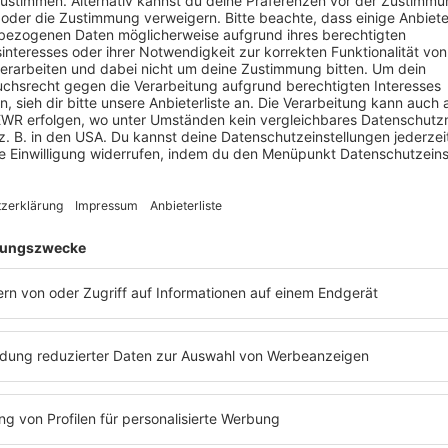
eiten, dem deutschen Fußball, dem ich auch so viel zu verdan
ht ist», sagte der 41-Jährige, «dafür stehe ich natürlich zur 
atz, genau wie Weltmeister-Kollege Christoph Kramer.
ele Erfahrungen als TV-Experte gesammelt, außerdem war er al
 tätig. Der 39-Jährige stand dem Vernehmen nach in der jüng
ichen über ein Engagement auf Direktorenebene. Doch zu ein
ht danach aus: Dem DFB könnte im möglichen Werben um den ei
 dazwischenfunken: Es gibt Spekulationen, wonach José Mouri
len will. Sollte das stimmen, wäre es sicher reizvoll für den 
 und war unter dem Portugiesen in der Startelf gesetzt.