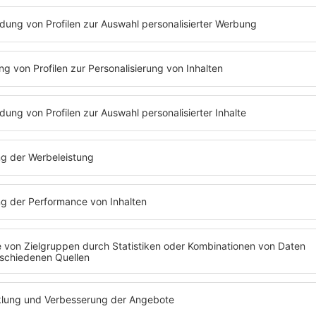
en charismatischen Stürmer an den DFB zu binden. Der 36-Jähri
r Whitecaps als Spieler unter Vertrag.
 Karriereende gäbe es einen großen Konkurrenten im Werben 
 in die Clubarbeit einbinden. «Ich wünsche mir Thomas Müller, 
li Hoeneß vor etwa einem halben Jahr gesagt.
nerin Esther Sedlaczek schien Bastian Schweinsteiger zu über
önsten Job der Welt», antwortete der 41-Jährige zurückhaltend 
. Dann ergänzte er: «Natürlich würde ich mich nie drücken vo
r aber den Eindruck, als sei er mit seinem Teilzeit-Job als A
die Funktionärsarbeit. Über seine berufliche Zukunft sagte Sc