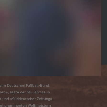
beim Deutschen Fußball-Bund.
men», sagte der 66-Jährige in
» und «Süddeutscher Zeitung»:
 bei prominenten Weltmeistern