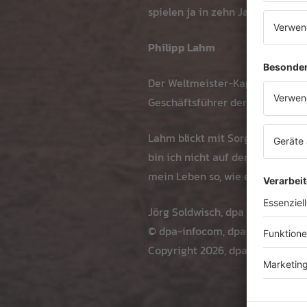
spielen ja in zehn Jahren auch n
Philipp Lahm
Der Weltmeister-Kapitän trug b
Geschäftsführer der DFB Euro G
Lahm blickt mit Sorge auf die E
bin ich nicht auf der Suche nach
mein Leben so, wie es ist», sagt
Jörg Soldwisch, dpa
© dpa-infocom, dpa:260708-93
Copyright 2026, dpa (
www.dpa.d