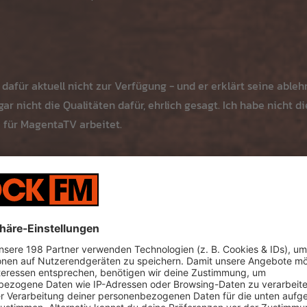
 dafür aktuell nicht zur Verfügung - und er erklärt seine abl
gar nicht die Qualitäten dafür, ehrlich gesagt. Ich habe nicht 
 für MagentaTV arbeitet.
r dann vorstellen, wenn er sich dafür vorbereitet sieht. «Viell
sagte der 37-Jährige: «Aktuell wäre das auf jeden Fall nichts 
acker aus. Der frühere Innenverteidiger leitete bis zu dies
al und hat damit große Erfahrung in der Talentausbildung und 
zupacken. Auch Bayern Münchens Ehrenpräsident Uli Hoeneß 