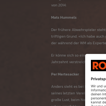
von 2014:
Mats Hummels
Der frühere Abwehrspieler steht
triftigen Grund. «Ich habe auch 
der während der WM als Experte
Er könne sich so einen Posten nu
Jahrzehnt verstreichen lassen», 
Per Mertesacker
Anders sieht es bei Per Mertes
seines letzten Vereins FC Arsen
große Lust, beim Neuaufbau an