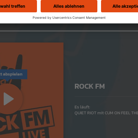
zt abspielen
ROCK FM
Es läuft:
QUIET RIOT mit CUM ON FEEL TH