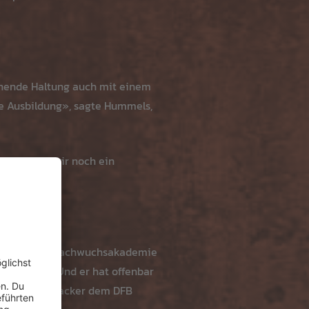
ehnende Haltung auch mit einem
die Ausbildung», sagte Hummels,
eicht, wenn wir noch ein
für mich.»
em Sommer die Nachwuchsakademie
-förderung. Und er hat offenbar
hatte Mertesacker dem DFB