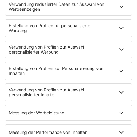
SERVICE
Kontakt
Newsletter
Über ROCK FM
Jobs & Praktika
Pressekontakt
Presse & Downloads
Verkehr
Wetter
EMPFANG
Übersicht
ROCK FM App
Partner
radio.de
radioplayer.de
Phonostar
REGENBOGEN 2