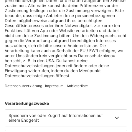
Jetzt abspielen
Es läuft:
BOB DYLAN mit KNOCKIN' ON HEAVENS DOOR
HOME