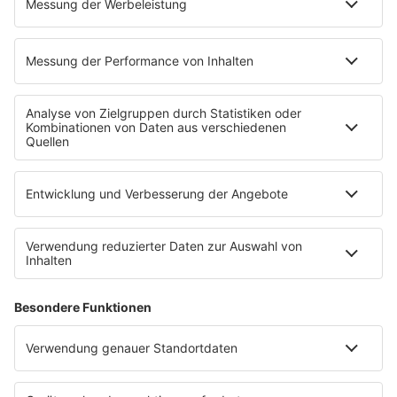
radio.de
radioplayer.de
Phonostar
REGENBOGEN 2
WERBUNG
Leistungen und Produkte
Mediadaten und Preisliste
Ansprechpartner
RECHTLICHES
Impressum
Datenschutz
Datenschutzeinstellungen
Datenverarbeitung bei Gewinnspielen
Teilnahmebedingungen
Gewinnspielregeln Social Media
Bildnachweise