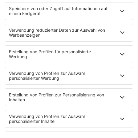
HOME
SERVICE
Kontakt
Newsletter
Über ROCK FM
Jobs & Praktika
Pressekontakt
Presse & Downloads
Verkehr
Wetter
EMPFANG
Übersicht
ROCK FM App
Partner