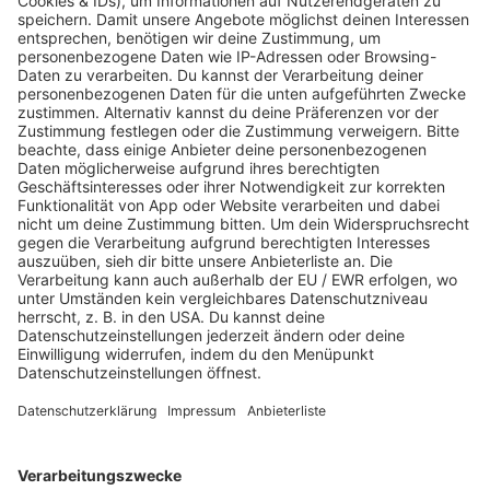
Jetzt abspielen
Es läuft:
WHITESNAKE mit IS THIS LOVE