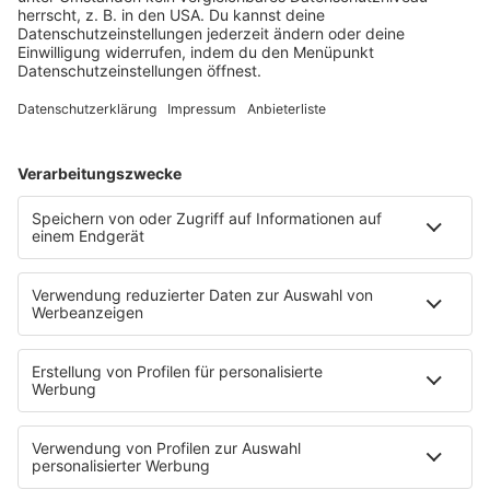
Es läuft:
BON JOVI mit SOMEDAY I'LL BE SATURDAY NIGHT
HOME
SERVICE
Kontakt
Newsletter
Über ROCK FM
Jobs & Praktika
Pressekontakt
Presse & Downloads
Verkehr