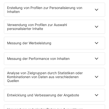
Wetter
EMPFANG
Übersicht
ROCK FM App
Partner
radio.de
radioplayer.de
Phonostar
REGENBOGEN 2
WERBUNG
Leistungen und Produkte
Mediadaten und Preisliste
Ansprechpartner
RECHTLICHES