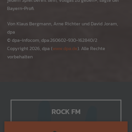
jedem Spiel bereit sein, Vollgas zu geben», sagte der
Bayern-Profi.
Von Klaus Bergmann, Arne Richter und David Joram,
dpa
© dpa-infocom, dpa:260602-930-162840/2
Copyright 2026, dpa (
www.dpa.de
). Alle Rechte
vorbehalten
ROCK FM