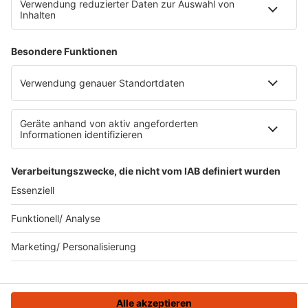
Impressum
Datenschutz
Datenschutzeinstellungen
Datenverarbeitung bei Gewinnspielen
Teilnahmebedingungen
Gewinnspielregeln Social Media
Bildnachweise
KI-Leitlinie
KI-Leitlinie
© ROCK FM - Eine Marke der Audiotainment Südwest GmbH &
Co. KG