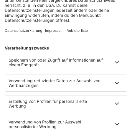
Es läuft:
LED ZEPPELIN mit ROCK AND ROLL
HOME
SERVICE
Kontakt
Newsletter
Über ROCK FM
Jobs & Praktika
Pressekontakt
Presse & Downloads
Verkehr