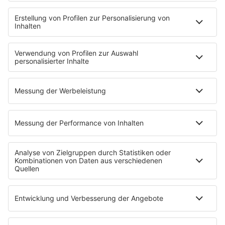
Wetter
EMPFANG
Übersicht
ROCK FM App
Partner
radio.de
radioplayer.de
Phonostar
REGENBOGEN 2
WERBUNG
Leistungen und Produkte
Mediadaten und Preisliste
Ansprechpartner
RECHTLICHES