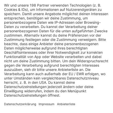
Welches ist dein Wunschkonzert?
Eagles
in Las Vegas (USA) 28. März 2026 · The Sphere
Wenn das kein Hammerkonzert ist, wissen wir auch
nicht...
Arena der Rocklegenden