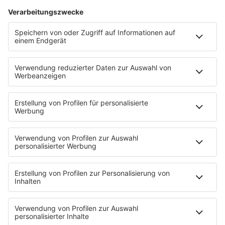
HOME
SERVICE
Kontakt
Newsletter
Über ROCK FM
Jobs & Praktika
Pressekontakt
Presse & Downloads
Verkehr
Wetter
EMPFANG
Übersicht
ROCK FM App