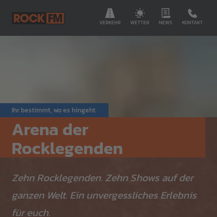
VERKEHR
WETTER
NEWS
KONTAKT
Ihr bestimmt, wo es hingeht.
Arena der
Rocklegenden
Zehn Rocklegenden. Zehn Shows auf der
ganzen Welt. Ein unvergessliches Erlebnis
für euch.