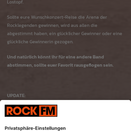
Lostopf.
Sollte eure Wunschkonzert-Reise die Arena der
Rocklegenden gewinnen, wird aus allen die
abgestimmt haben, ein glücklicher Gewinner oder eine
glückliche Gewinnerin gezogen.
Und natürlich könnt ihr für eine andere Band
abstimmen, sollte euer Favorit rausgeflogen sein.
UPDATE:
Der Sieger der Arena der Rocklegenden sind die
EAGLES mit ihrem Konzert in THE SPHERE in Las
Vegas! 😎🤘