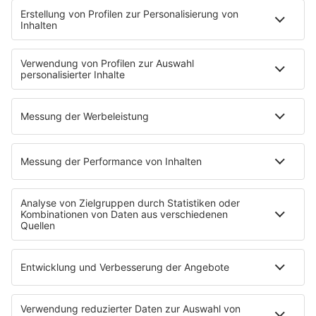
EMPFANG
Übersicht
ROCK FM App
Partner
radio.de
radioplayer.de
Phonostar
REGENBOGEN 2
WERBUNG
Leistungen und Produkte
Mediadaten und Preisliste
Ansprechpartner
RECHTLICHES