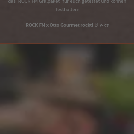
das "ROCK FM Grillpaket" für euch getestet und können
festhalten:
ROCK FM x Otto Gourmet rockt!
🤘🔥😎