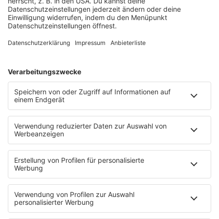
HOME
SERVICE
Kontakt
Newsletter
Über ROCK FM
Jobs & Praktika
Pressekontakt
Presse & Downloads
Verkehr
Wetter