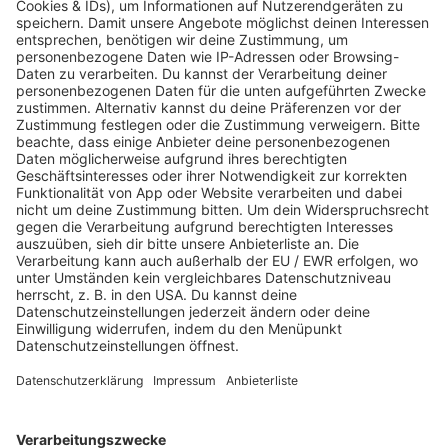
Gesundheits-TÜV
Hier findet Ihr die ausführlichen Artikel zu jedem
Punkt des Gesundheits-TÜV. Jeder Beitrag geht
tiefer ins Detail und bietet Euch alles, was Ihr wissen
müsst, um gesund und stark zu bleiben.
MEHR LESEN