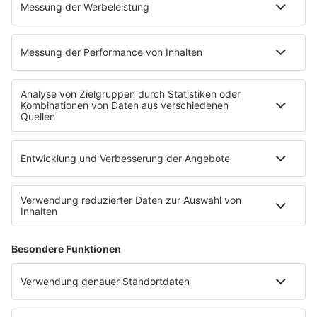
radio.de
radioplayer.de
Phonostar
REGENBOGEN 2
WERBUNG
Leistungen und Produkte
Mediadaten und Preisliste
Ansprechpartner
RECHTLICHES
Impressum
Datenschutz
Datenschutzeinstellungen
Datenverarbeitung bei Gewinnspielen
Teilnahmebedingungen
Gewinnspielregeln Social Media
Bildnachweise