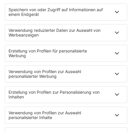
HOME
SERVICE
Kontakt
Newsletter
Über ROCK FM
Jobs & Praktika
Pressekontakt
Presse & Downloads
Verkehr
Wetter
EMPFANG
Übersicht
ROCK FM App
Partner