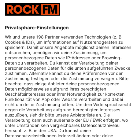
neuen
ROCK FM App
, auch für Podcast Liebhaber
haben wir
verschiedenste Podcasts
auf unserer
App, da ist für jeden etwas dabei! Unter den
Podcast kannst du dann
deine
Favoriten
auswählen, um
deine
Favoriten
direkt auf der
Startseite
zu finden.
Ach fast vergessen, du kannst
unsere
Podcasts
auch
downloaden
und
Offline
hören!
Während des Autofahrens kannst du überall mit
unserer App über
Apple Car Play
und
Android
Auto
ROCK FM hören, damit ihr auch außerhalb des
Sendegebiets in unseren
Rock Genuss
kommt!
Über
Chromecast
und
Airplay
kannst du
deine
Soundboxen
ansteuern.
Du kannst mit der App aktiv an unseren
Sendungen
teilnehmen
, einfach