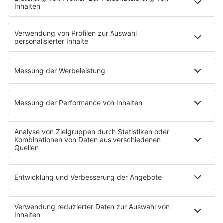
EMPFANG
Übersicht
ROCK FM App
Partner
radio.de
radioplayer.de
Phonostar
REGENBOGEN 2
WERBUNG
Leistungen und Produkte
Mediadaten und Preisliste
Ansprechpartner
RECHTLICHES
Impressum