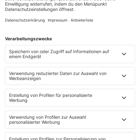
eine
Nachricht
,
ein Bild, ein Video oder eine
Sprachnachricht
über die ROCK FM App ins Studio
schicken
HOME
SERVICE
Kontakt
Newsletter
Über ROCK FM
Jobs & Praktika
Pressekontakt
Presse & Downloads
Verkehr
Wetter