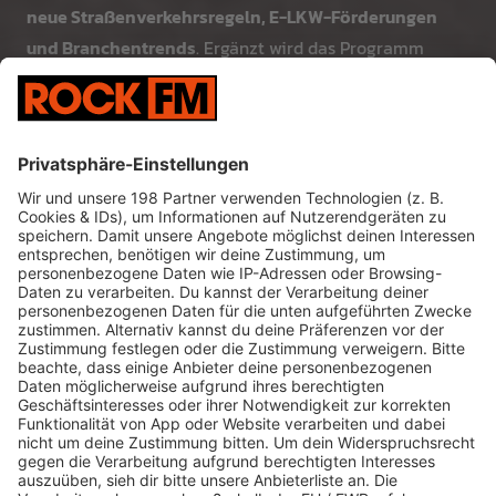
neue Straßenverkehrsregeln, E-LKW-Förderungen
und Branchentrends
. Ergänzt wird das Programm
durch
Reportagen, Interviews und persönliche
Geschichten
aus der Welt der Fernfahrer.
Mit festen
Sendezeiten
weißt du genau, wann deine
Lieblingsshow läuft – von der täglichen
FernfahrerSHOW
über die
TechnikSHOW
bis zur
TruckerCHURCH
am Sonntagmorgen. So hast du immer
einen verlässlichen Begleiter im Radio, egal wohin
deine Route dich führt.