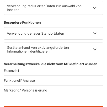
RECHTLICHES
Impressum
Datenschutz
Datenschutzeinstellungen
Datenverarbeitung bei Gewinnspielen
Teilnahmebedingungen
Gewinnspielregeln Social Media
Bildnachweise
KI-Leitlinie
KI-Leitlinie
© ROCK FM - Eine Marke der Audiotainment Südwest GmbH &
Co. KG