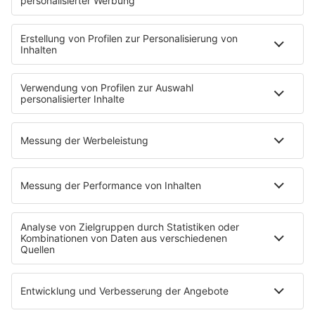
Verkehr
Wetter
EMPFANG
Übersicht
ROCK FM App
Partner
radio.de
radioplayer.de
Phonostar
REGENBOGEN 2
WERBUNG
Leistungen und Produkte
Mediadaten und Preisliste
Ansprechpartner