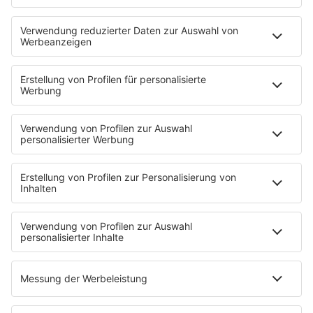
HOME
SERVICE
Kontakt
Newsletter
Über ROCK FM
Jobs & Praktika
Pressekontakt
Presse & Downloads
Verkehr
Wetter
EMPFANG
Übersicht
ROCK FM App
Partner
radio.de
radioplayer.de
Phonostar