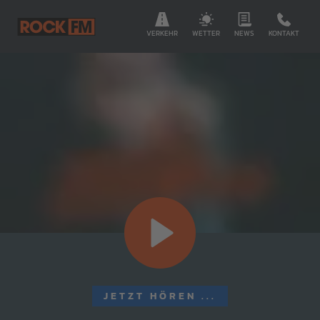
VERKEHR
WETTER
NEWS
KONTAKT
JETZT HÖREN ...