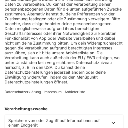
Fazit: Festival Radio ist mehr als Musik – es ist
Emotion
Ob beim Autofahren, Zuhause oder unterwegs – mit
ROCK FM Festivalradio wird jeder Tag zum Festival. Das
Festival Radio bringt dich näher an die Bühne als je
zuvor. Also: Kopfhörer auf, Lautstärke hoch – und ab ins
nächste Live-Abenteuer!
🎧
Jetzt reinhören auf ROCKFM.de oder über deine
Lieblings-Radio-App.