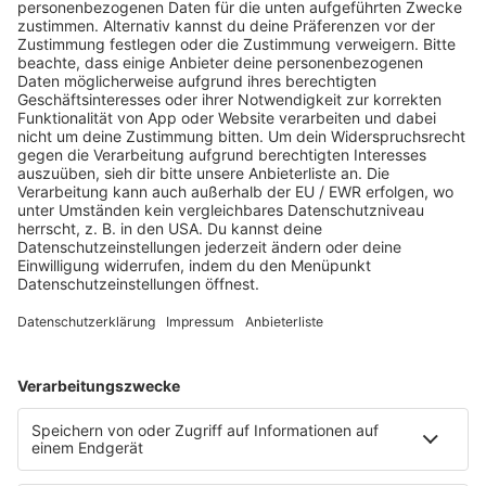
Nachrichten aus Mannheim,
Heidelberg, Heilbronn und der
Region
Immer fünf Minuten früher - auf den Punkt
informiert!
Regionale Nachrichten
hört ihr morgens
zwischen 5:55 und 8:55 Uhr halbstündlich für
Rhein-
Neckar
. Ab 9:55 Uhr gibt es stündlich
kompakte
Nachrichten
,
Wetter
und
Verkehr
!
HOME