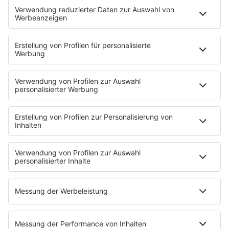
SERVICE
Kontakt
Newsletter
Über ROCK FM
Jobs & Praktika
Pressekontakt
Presse & Downloads
Verkehr
Wetter
EMPFANG
Übersicht
ROCK FM App
Partner
radio.de
radioplayer.de
Phonostar
REGENBOGEN 2