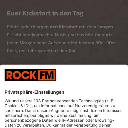
Euer Kickstart in den Tag
Erlebt jeden Morgen
den Kickstart
mit dem
Langen.
Er liebt handgemachte Musik und das hört ihr auch
jeden Morgen beim Aufstehen: Mit bestem 80er 90er
Rock, rockt ihr garantiert den Tag!
So könnt ihr ROCK FM empfangen?
ROCK FM
hört ihr im
Web-Stream
, über
unsere
App,
über
DAB+
und natürlich klassisch über
UKW
.
Klickt hier für genaue Informationen ...